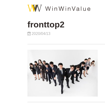
fronttop2
2020/04/13