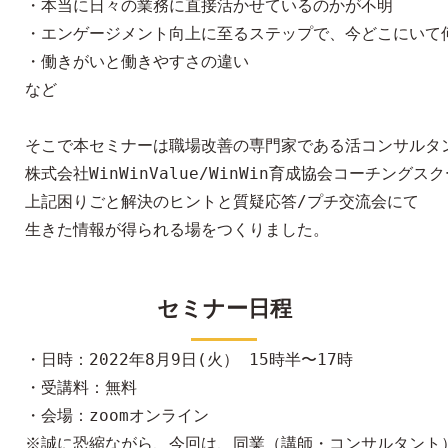
・本当に日々の業務に直接活かせているのかが不明

・エンゲージメント向上に至るステップで、今どこにいて何
・働きがいと働きやすさの違い

など

そこで本セミナーは職場改善の専門家である活コンサルタン
株式会社WinWinValue/WinWin育成協会コーチング
上記困りごと解決のヒントと質疑応答/プチ交流会にて

セミナー日程
・日時：2022年8月9日(火） 15時半〜17時

・受講料：無料

・会場：zoomオンライン

※誠に恐縮ながら、今回は、同業（講師・コンサルタント）