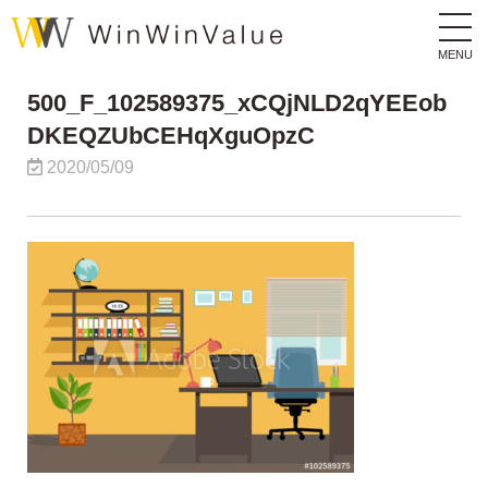
MENU
500_F_102589375_xCQjNLD2qYEEob
DKEQZUbCEHqXguOpzC
2020/05/09